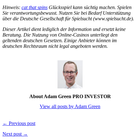
Hinweis:
cat that spins
Glücksspiel kann süchtig machen. Spielen
Sie verantwortungsbewusst. Nutzen Sie bei Bedarf Unterstützung
über die Deutsche Gesellschaft für Spielsucht (www.spielsucht.de).
Dieser Artikel dient lediglich der Information und ersetzt keine
Beratung. Die Nutzung von Online-Casinos unterliegt den
geltenden deutschen Gesetzen. Einige Anbieter können im
deutschen Rechtsraum nicht legal angeboten werden.
About Adam Green
PRO INVESTOR
View all posts by Adam Green
← Previous post
Next post →