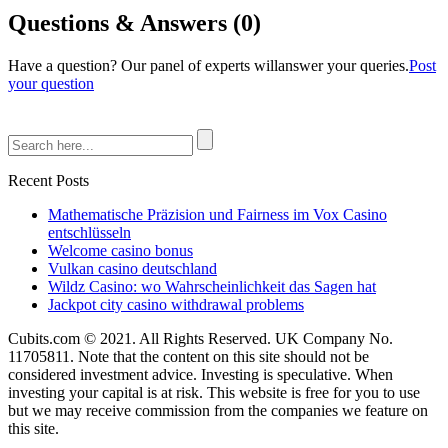
Questions & Answers (0)
Have a question? Our panel of experts willanswer your queries.
Post
your question
Recent Posts
Mathematische Präzision und Fairness im Vox Casino
entschlüsseln
Welcome casino bonus
Vulkan casino deutschland
Wildz Casino: wo Wahrscheinlichkeit das Sagen hat
Jackpot city casino withdrawal problems
Cubits.com © 2021. All Rights Reserved. UK Company No.
11705811. Note that the content on this site should not be
considered investment advice. Investing is speculative. When
investing your capital is at risk. This website is free for you to use
but we may receive commission from the companies we feature on
this site.